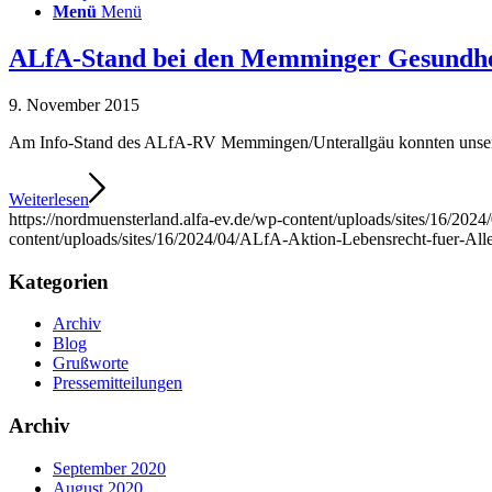
Menü
Menü
ALfA-Stand bei den Memminger Gesundhei
9. November 2015
Am Info-Stand des ALfA-RV Memmingen/Unterallgäu konnten unsere 
Weiterlesen
https://nordmuensterland.alfa-ev.de/wp-content/uploads/sites/16/20
content/uploads/sites/16/2024/04/ALfA-Aktion-Lebensrecht-fuer-Al
Kategorien
Archiv
Blog
Grußworte
Pressemitteilungen
Archiv
September 2020
August 2020