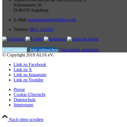
Kitzenmarkt 20
D-86150 Augsburg
E-Mail:
nordmuenster[at]alfa-ev.de
Telefon:
0821 512031
Jetzt Spenden
Jetzt mitmachen
Newsletter anmelden
© Copyright 2019 ALfA eV.
Link zu Facebook
Link zu X
Link zu Instagram
Link zu Youtube
Presse
Cookie-Übersicht
Datenschutz
Impressum
Nach oben scrollen