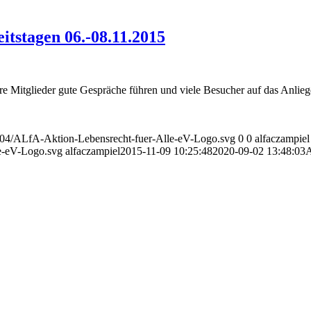
tstagen 06.-08.11.2015
Mitglieder gute Gespräche führen und viele Besucher auf das Anlie
24/04/ALfA-Aktion-Lebensrecht-fuer-Alle-eV-Logo.svg
0
0
alfaczampiel
le-eV-Logo.svg
alfaczampiel
2015-11-09 10:25:48
2020-09-02 13:48:03
A